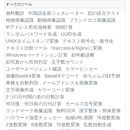
すべてのツール
無料翻訳
中国語名前ジェネレーター
顔の採点テスト
植物画像認識
動物画像認識
ブランドロゴ画像認識
IPアドレス所在地検索
BMI計算
ランダムパスワード生成
UUID生成
UNIXタイムスタンプ変換
テキスト暗号化・復号化
テキスト比較ツール
htaccessをNginxに変換
Windowsパーティション計算
顔年齢診断
顔写真から性別判定
文字数カウント
ユーザーエージェント確認
カラーピッカー
画像Base64変換
Base64デコード
赤ちゃんの顔予測
車種を自動判別
メールアドレスを画像変換
文字画像作成
カラーコード変換
2つの日付間の差の日数計算
何日後・何日前の日付計算
モールス信号変換
ランドマーク画像認識
無料OCR
漢字繁体－簡体変換
パスワード強度チェッカー
短縮URL展開
16進数変換
2進数変換
8進数変換
10進数変換
乱数自動生成