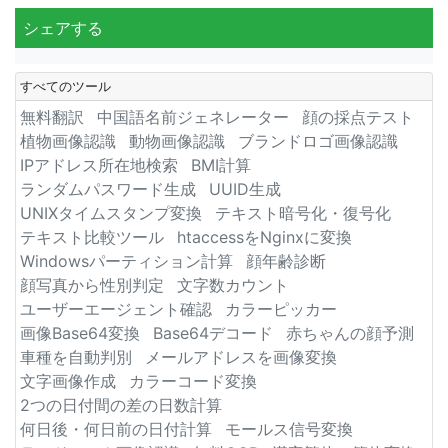
シェアする
すべてのツール
無料翻訳
中国語名前ジェネレーター
顔の採点テスト
植物画像認識
動物画像認識
ブランドロゴ画像認識
IPアドレス所在地検索
BMI計算
ランダムパスワード生成
UUID生成
UNIXタイムスタンプ変換
テキスト暗号化・復号化
テキスト比較ツール
htaccessをNginxに変換
Windowsパーティション計算
顔年齢診断
顔写真から性別判定
文字数カウント
ユーザーエージェント確認
カラーピッカー
画像Base64変換
Base64デコード
赤ちゃんの顔予測
車種を自動判別
メールアドレスを画像変換
文字画像作成
カラーコード変換
2つの日付間の差の日数計算
何日後・何日前の日付計算
モールス信号変換