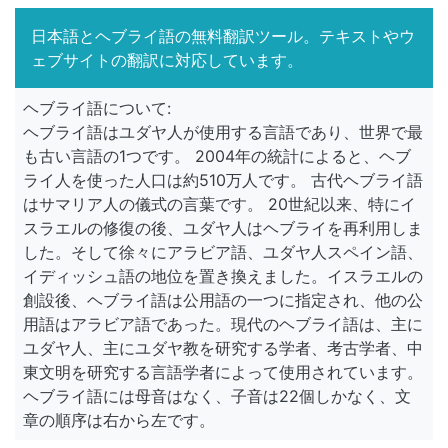
日本語とヘブライ語の無料翻訳ツール。テキストやウ
ェブサイトの翻訳に対応しています。
ヘブライ語について:
ヘブライ語はユダヤ人が使用する言語であり、世界で最
も古い言語の1つです。 2004年の統計によると、ヘブ
ライ人を使った人口は約510万人です。 古代ヘブライ語
はサマリア人の儀式の言葉です。 20世紀以来、特にイ
スラエルの修復の後、ユダヤ人はヘブライを再利用しま
した。そして徐々にアラビア語、ユダヤ人スペイン語、
イディッシュ語の地位を置き換えました。イスラエルの
創設後、ヘブライ語は公用語の一つに指定され、他の公
用語はアラビア語であった。現代のヘブライ語は、主に
ユダヤ人、主にユダヤ教を研究する学者、考古学者、中
東文明を研究する言語学者によって使用されています。
ヘブライ語には母音はなく、子音は22個しかなく、文
章の順序は右から左です。